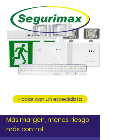
Hablar con un especialista
Más margen, menos riesgo,
más control