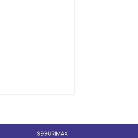
Chave Storz 2.1/2″ X 1.1/
SEGURIMAX