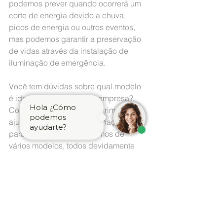
podemos prever quando ocorrerá um 
corte de energia devido a chuva, 
picos de energia ou outros eventos, 
mas podemos garantir a preservação 
de vidas através da instalação de 
iluminação de emergência.
Você tem dúvidas sobre qual modelo 
é ideal para sua casa ou empresa? 
Hola ¿Cómo
Contate um consultor Segurimax para 
podemos
ajudá-lo a escolher a iluminação ideal 
ayudarte?
para sua empresa. Dispomos de 
vários modelos, todos devidamente 
certificados e de acordo com as 
normas dos seus países, consulte-os.