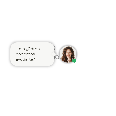
Produtos
Hola ¿Cómo
podemos
relacionados
ayudarte?
Latón