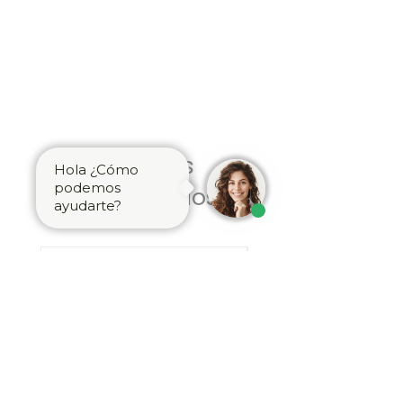
Produtos
Hola ¿Cómo
podemos
relacionados
ayudarte?
Latón