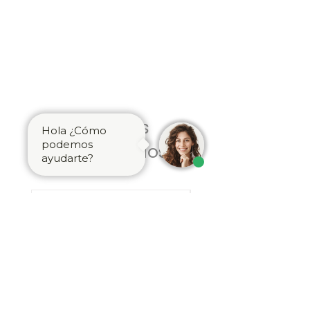
Produtos
Hola ¿Cómo
podemos
relacionados
ayudarte?
Latón