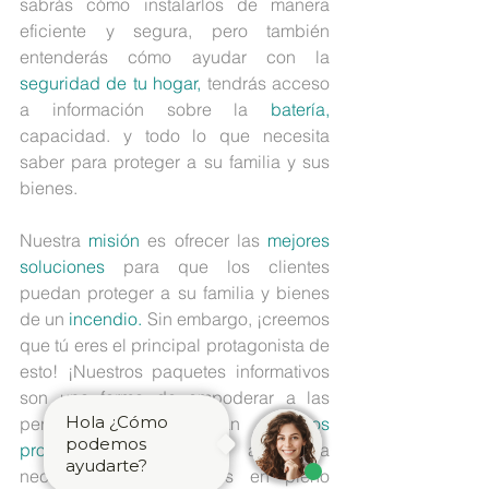
sabrás cómo instalarlos de manera 
eficiente y segura, pero también 
entenderás cómo ayudar con la 
seguridad de tu hogar,
 tendrás acceso 
a información sobre la 
batería,
capacidad. y todo lo que necesita 
saber para proteger a su familia y sus 
bienes.
Nuestra 
misión
 es ofrecer las 
mejores 
soluciones
 para que los clientes 
puedan proteger a su familia y bienes 
de un 
incendio.
 Sin embargo, ¡creemos 
que tú eres el principal protagonista de 
esto! ¡Nuestros paquetes informativos 
son una forma de empoderar a las 
Hola ¿Cómo
personas que compran 
nuestros 
podemos
productos,
 dándoles la autonomía 
ayudarte?
necesaria para ponerlos en pleno 