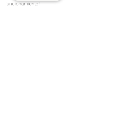
funcionamiento!
¿Quieres acceder a más contenido 
como este? Accede a un nuevo 
blog: 
https://segurimax.com/novidades/
Iluminación de Emergencia
Ver todo
Entradas recientes