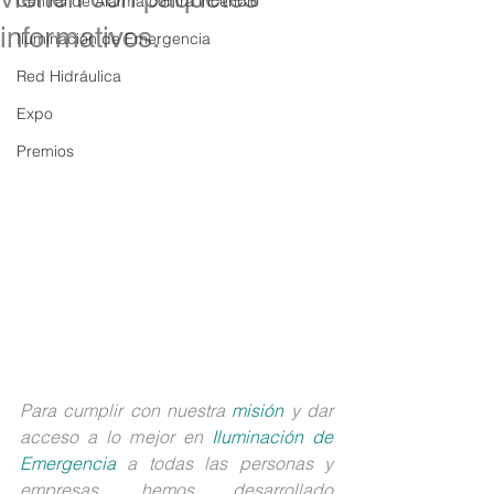
Central de Alarma contra incendio
informativos.
Iluminación de Emergencia
Red Hidráulica
Expo
Premios
Para cumplir con nuestra 
misión
 y dar 
acceso a lo mejor en 
Iluminación de 
Emergencia
 a todas las personas y 
empresas, hemos desarrollado 