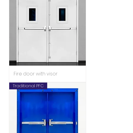
Fire door with visor
Traditional PFC