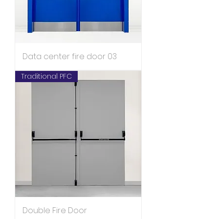
Data center fire door 03
Traditional PFC
Double Fire Door